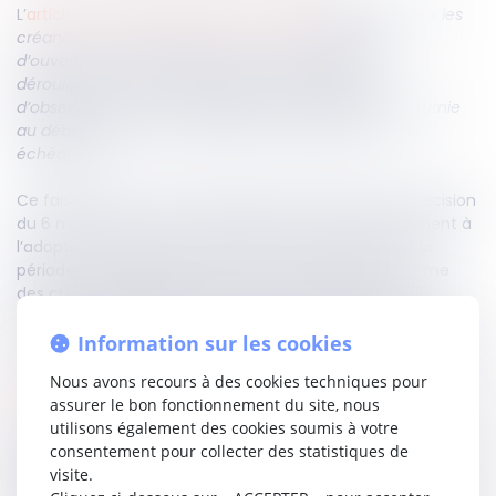
L’
article L.622-17 du Code de commerce
dispose que «
les
créances nées régulièrement après le jugement
d’ouverture de la procédure pour les besoins du
déroulement de la procédure ou de la période
d’observation, ou en contrepartie d’une prestation fournie
au débiteur pendant la période sont payées à leur
échéance
».
Ce faisant, la Cour de cassation affirme, dans une décision
du 6 mars 2024, que les créances nées postérieurement à
l’adoption d’un plan de redressement, qui met fin à la
période d’observation, ne sont pas considérées comme
des créances privilégiées au sens de l’article L.622-17
précité lorsqu’elles sont déclarées et admises à la nouvelle
procédure collective ouverte après la résolution du plan.
Information sur les cookies
Nous avons recours à des cookies techniques pour
Lire la décision…
assurer le bon fonctionnement du site, nous
utilisons également des cookies soumis à votre
consentement pour collecter des statistiques de
Partager sur
visite.