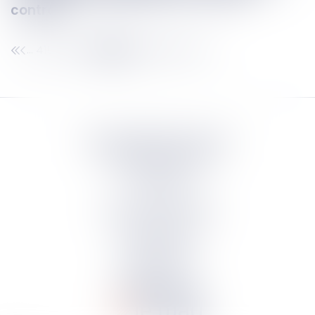
contrôle
419
420
421
422
423
424
425
...
...
Septeo Digital & Services
tous droit réservés
Groupe
Septeo
Contact
S’abonner à la newsletter
Politique de confidentialité
Plan du site
Mentions légales
Politique de cookies
Suivez-nous