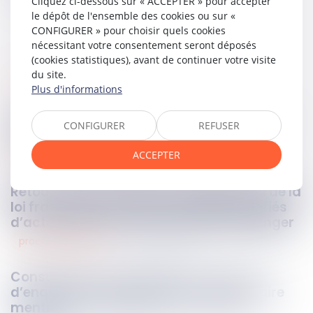
Cliquez ci-dessous sur « ACCEPTER » pour accepter
le dépôt de l'ensemble des cookies ou sur «
CONFIGURER » pour choisir quels cookies
nécessitant votre consentement seront déposés
(cookies statistiques), avant de continuer votre visite
du site.
sociétés
29
mars
2024
Plus d'informations
Fusion-absorption : le titre exécutoire est
CONFIGURER
REFUSER
transmis de plein droit
ACCEPTER
pénal
29
mars
2024
Retour sur les conditions d’application de la
loi française aux crimes et délits qualifiés
d’actes de terrorisme commis à l’étranger
procédure pénale
28
mars
2024
Consultation de traitements en cours
d’enquête ou d’instruction : la nécessaire
mention de l’habilitation en vue d’un