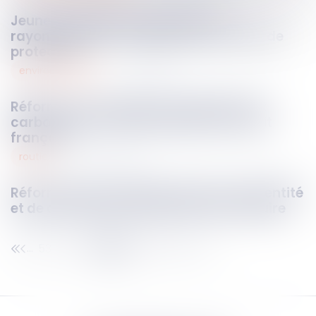
Jeunes travailleurs exposés aux
rayonnements : évolution des critères de
protection
environnement
11
mai
2026
Réforme du mécanisme d’ajustement
carbone aux frontières (MACF) en droit
français
routier
07
mai
2026
Réforme des modalités de preuve d’identité
et de domicile pour le permis de conduire
53
54
55
56
57
58
59
...
...