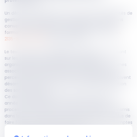
professionnelle...
Un décret du 8 avril 2026 est venu préciser les modalités de
gestion, de contrôle et de versement des contributions
conventionnelles destinées au dialogue social et à la
formation professionnelle, en application des articles
L
2135-18
et
L 6123-14
du Code du travail.
Le texte renforce les obligations de transparence pesant
sur les organisations syndicales de salariés, les
organisations professionnelles d’employeurs et certaines
associations bénéficiaires, puisque les organisations
percevant des ressources issues du fonds paritaire doivent
désormais établir un rapport annuel détaillant l’utilisation
des sommes reçues.
Ce document identifie les financements perçus, leur
année de rattachement, les actions menées et le
processus d’affectation des charges, et doit être transmis
dans les six mois suivant la clôture de l’exercice, en plus de
faire l’objet d’une attestation du commissaire aux comptes
ou, à défaut, d’un expert-comptable.