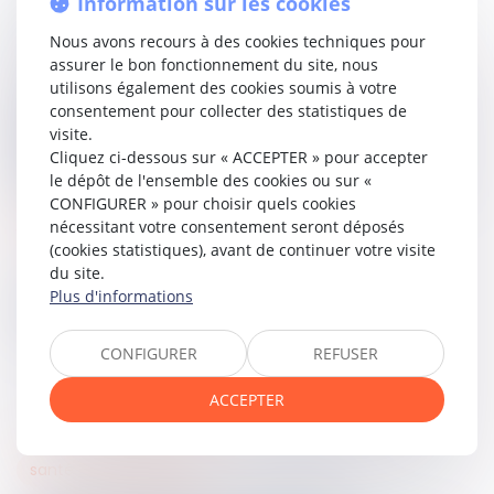
Information sur les cookies
Les fonds non utilisés sont en principe restitués, sauf
décision de report autorisée par l’organe gestionnaire.
Nous avons recours à des cookies techniques pour
assurer le bon fonctionnement du site, nous
Le décret encadre également la transmission
utilisons également des cookies soumis à votre
d’informations relatives aux entreprises redevables et fixe
consentement pour collecter des statistiques de
le principe d’un versement trimestriel, par France
visite.
compétences, des contributions supplémentaires aux
Cliquez ci-dessous sur « ACCEPTER » pour accepter
opérateurs de compétences, sauf calendrier dérogatoire.
le dépôt de l'ensemble des cookies ou sur «
CONFIGURER » pour choisir quels cookies
Accéder au texte…
nécessitant votre consentement seront déposés
(cookies statistiques), avant de continuer votre visite
du site.
Plus d'informations
Partager sur
CONFIGURER
REFUSER
ACCEPTER
santé et sécurité au travail
11
mai
2026