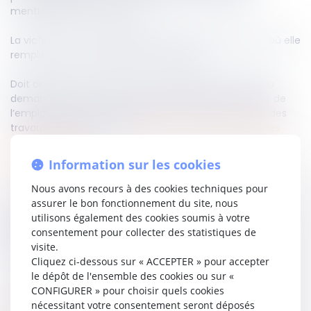
mentionnées à ce tableau.
La victime ne sera indemnisée que dans l’hypothèse où elle
remplit toutes les conditions du tableau.
Doit ainsi être censurée la Cour d'appel qui accepte la
demande de reconnaissance de la faute inexcusable de
l’employeur alors que la salariée n’effectuait pas l’un des
travaux énumérés par e
tableau n° 30 bis des maladies
professionnelles
.
Information sur les cookies
Lire la décision…
Nous avons recours à des cookies techniques pour
assurer le bon fonctionnement du site, nous
utilisons également des cookies soumis à votre
Partager sur
consentement pour collecter des statistiques de
visite.
Cliquez ci-dessous sur « ACCEPTER » pour accepter
le dépôt de l'ensemble des cookies ou sur «
CONFIGURER » pour choisir quels cookies
nécessitant votre consentement seront déposés