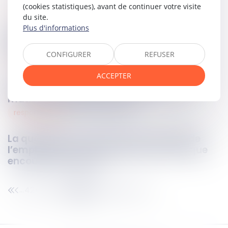
(cookies statistiques), avant de continuer votre visite
social
15
mars
2024
du site.
Plus d'informations
Salarié expatrié : précisions sur les
indemnités relatives au licenciement
CONFIGURER
REFUSER
bancaire
15
mars
2024
ACCEPTER
Zoom sur les dernières nouveautés en
matière de gestion d’actifs
responsabilité
14
mars
2024
La qualification de faute inexcusable de
l’employeur : une connaissance du risque
encouru nécessaire
424
425
426
427
428
429
430
...
...