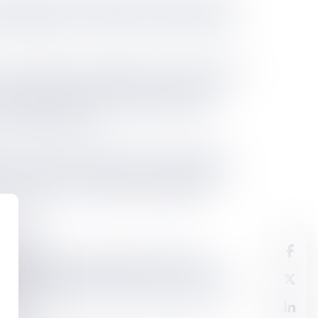
ciété qui avait mandaté les services de leur
vait appelé en la cause leur employeur afin
tir la société de l'ensemble des condamnations
rvice, précisant que l'employeur devrait
 salariés serait victime, peu important
it l'unique auteur.
rise reconnu responsable d'un accident du
cite la clause d'un contrat de prestation de
l'accident sur l'employeur quand bien-
s actes.
ociale, puisqu’en application des deux
victime d'un accident du travail pour tout ou
 plein droit toute convention contraire au