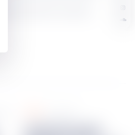
ication de l'article L451-1 du code de la
pénal
2024
20
sept.
2024
Confiscation d’un bien