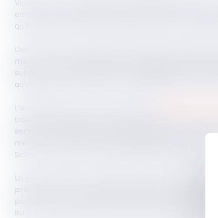
Victimes d’un accident alors qu'ils effectuaient une r
employeur, des salariés avaient assigné la société ma
qu'il soit condamné à la garantir de toutes condamna
Devant la Cour de cassation, l’employeur fait grief à 
mises à sa charge au profit des victimes, du fait de l
supporter automatiquement l'intégralité des conséquen
qu'elle puisse n'avoir aucune responsabilité dans la s
L’employeur argue du fait que selon l’
article L452-5 d
travail n'a de recours ni contre l'employeur de la vict
services entre deux entreprises ayant pour effet de
même il n'aurait aucune responsabilité dans celui-ci.
Selon lui, une telle clause reviendrait à exonérer le 
La Haute juridiction accueille sa demande au visa des 
premiers : sauf si la faute de l'employeur est intention
partie de son dommage, n'a pas de recours contre l'em
livre IV du même Code, relatif aux accidents du travai