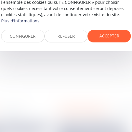
l'ensemble des cookies ou sur « CONFIGURER » pour choisir
quels cookies nécessitant votre consentement seront déposés
 ne peut renoncer à l'immunité dont il bénéficie
en appl
(cookies statistiques), avant de continuer votre visite du site.
Plus d'informations
ACCEPTER
CONFIGURER
REFUSER
procédures collectives
23
sept.
2024
23
sept.
Insaisissabilité de la