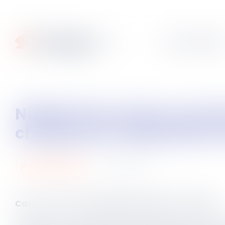
Articles
Fiches pratique
Nullité de la clause contractuelle visant à reporter automatiquement la
charge de la réparation d
20
sept.
2024
protection sociale
ème
Cass. civ 2
du 5 septembre 2024, n°21-23.442