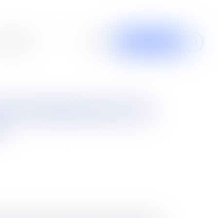
al design
À propos
Contribuer
r