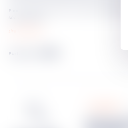
Pour la chambre sociale, il en résulte que
l'employeur
sécurité sociale.
Lire la décision…
Partager sur
responsabilités
Saisine de la caisse aux fins