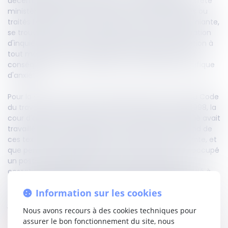
décembre 1998 et figurant sur une liste établie par arrêté
ministériel pendant une période où étaient fabriqués ou
traités l'amiante ou des matériaux contenant de l'amiante,
se trouvent, par le fait de l'employeur, dans une situation
d'inquiétude permanente face au risque de déclaration à
tout moment d'une maladie liée à l'amiante, ont par
conséquent droit à la réparation d'un préjudice spécifique
d'anxiété.
Pour la Cour de cassation, viole les articles L. 4121-1 du Code
du travail et 41 de la loi n° 98-1194 du 23 décembre 1998, la
cour d'appel qui, bien qu'ayant constaté que le salarié avait
travaillé dans un établissement mentionné au second de
ces textes, dans lequel il été fait utilisation de l’amiante, et
que pendant la période visée par cet arrêté, il avait occupé
un poste susceptible d'ouvrir droit à l'allocation de
cessation anticipée d'activité, de sorte qu'il était fondé à
obtenir l'indemnisation de son préjudice d'anxiété, rejette
Information sur les cookies
une demande de ce chef en raison de la saisine de la
juridiction prud'homale antérieure à l'inscription de
Nous avons recours à des cookies techniques pour
l'établissement sur l'arrêté.
assurer le bon fonctionnement du site, nous