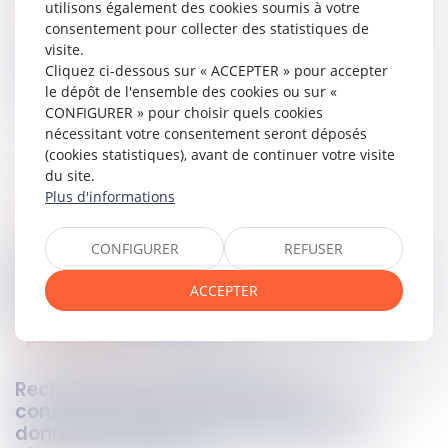
utilisons également des cookies soumis à votre
Lire la décision…
consentement pour collecter des statistiques de
visite.
Partager sur
Cliquez ci-dessous sur « ACCEPTER » pour accepter
le dépôt de l'ensemble des cookies ou sur «
CONFIGURER » pour choisir quels cookies
nécessitant votre consentement seront déposés
(cookies statistiques), avant de continuer votre visite
du site.
Plus d'informations
procédures collectives
02
juin
2023
CONFIGURER
REFUSER
Paiement intervenu pendant l’état de
cessation des paiements et appréciation
ACCEPTER
de l’action en rapport
pénales affaires
02
juin
2023
Recherche de fraude fiscale : le
consentement est nécessaire pour les
données stockées dans des serveurs