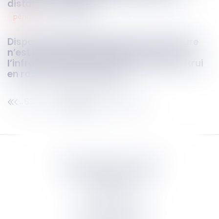
distants ou en ligne
pénal
01
juin
2023
Dispositif antirapprochement : la mesure
n’est pas justifiée à défaut de lien entre
l’infraction de destruction de bien d’autrui
en raison du lien conjugal
530
531
532
533
534
535
536
...
...
Septeo Digital & Services
tous droit réservés
Groupe
Septeo
Contact
S’abonner à la newsletter
Politique de confidentialité