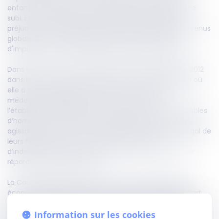
enfants à l’autonomie financière pour fixer le préjudice
subi. En conséquence, il est nécessaire de déduire le
préjudice économique des enfants de la perte des revenus
globale du foyer, capitalisée de façon viagère, avant
d'imputer d’éventuels capitaux décès leur revenant.
Dans les faits, une mère de famille était décédée en 2012
dans le service de réanimation d’un centre hospitalier où
elle a donné naissance, la veille, à son enfant. Les
médecins chargés de son accouchement et
l’établissement hospitalier avaient été déclarés coupables
d’homicide involontaire sur sa personne. Son conjoint,
agissant en son nom et en qualité de représentant légal de
leurs filles mineures, avait saisi la commission
d’indemnisation des victimes d’infraction, pour obtenir
réparation du préjudice subi.
La Cour d’appel, alors saisie, avait calculé le préjudice
économique du conjoint survivant en imputant une part
d’autoconsommation de la victime directe, évaluée à 20%,
sur le revenu annuel, et avait utilisé la même méthode
Information sur les cookies