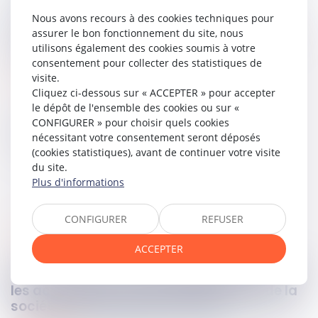
pour calculer le préjudice économique des enfants. La
Nous avons recours à des cookies techniques pour
Haute juridiction contredit l’arrêt d’appel, estimant qu’il
assurer le bon fonctionnement du site, nous
était nécessaire de déduire le préjudice économique des
utilisons également des cookies soumis à votre
enfants avant d’imputer les capitaux décès.
consentement pour collecter des statistiques de
visite.
Lire la décision…
Cliquez ci-dessous sur « ACCEPTER » pour accepter
le dépôt de l'ensemble des cookies ou sur «
CONFIGURER » pour choisir quels cookies
Partager sur
nécessitant votre consentement seront déposés
(cookies statistiques), avant de continuer votre visite
du site.
Plus d'informations
CONFIGURER
REFUSER
société
19
oct.
2023
ACCEPTER
Seule l’action en responsabilité intentée par
les actionnaires contre les dirigeants de la
société anonyme est recevable