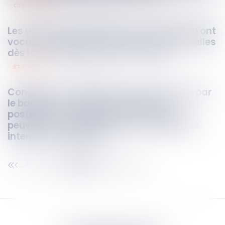
commercial
19
oct.
2023
Les usages techniques à une profession ont
vocation à régir les relations contractuelles
dès lors qu’elles ont été acceptées
immobilier
18
oct.
2023
Congé pour motif réel et sérieux délivré par
le bailleur : les éléments de preuve
postérieurs à la délivrance du congé
peuvent être appréciés pour justifier des
intentions du bailleur
478
479
480
481
482
483
484
...
...