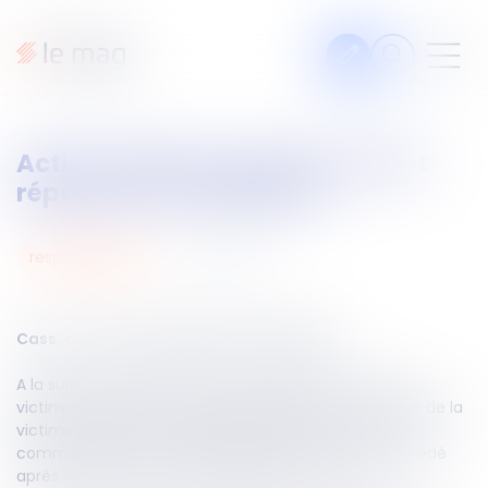
Articles
Action civile des ayants droit et
Fiches pratiques
réparation du préjudice
Veille
Podcasts
11
mai
2026
responsabilités
Legal design
À propos
Cass. crim. du 8 avril 2026, n°25-82.585
A la suite de violences ayant entraîné la mort d’une
victime, l’auteur est condamné pénalement. Le frère de la
victime agit en tant que partie civile, en son nom et
Suivez-nous
comme ayant droit de deux frères, dont l’un est décédé
après les faits sans avoir engagé d’action civile.