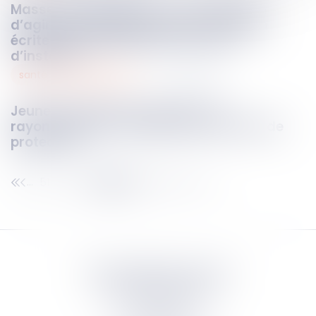
Masse des obligataires : l’autorisation
d’agir peut résulter d’une consultation
écrite et être régularisée en cours
d’instance
santé et sécurité au travail
11
mai
2026
Jeunes travailleurs exposés aux
rayonnements : évolution des critères de
protection
51
52
53
54
55
56
57
...
...
Septeo Digital & Services
tous droit réservés
Groupe
Septeo