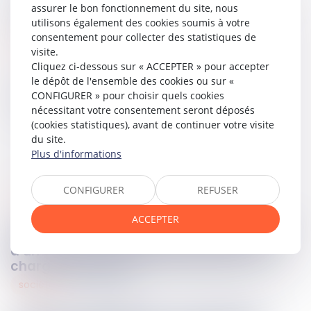
L’affaire est renvoyée devant la Cour d’appel de Poitiers
assurer le bon fonctionnement du site, nous
pour être rejugée sur ces points.
utilisons également des cookies soumis à votre
consentement pour collecter des statistiques de
Lire la décision…
visite.
Cliquez ci-dessous sur « ACCEPTER » pour accepter
le dépôt de l'ensemble des cookies ou sur «
CONFIGURER » pour choisir quels cookies
Partager sur
nécessitant votre consentement seront déposés
(cookies statistiques), avant de continuer votre visite
du site.
Plus d'informations
CONFIGURER
REFUSER
social
12
mai
2026
ACCEPTER
Forfait jours et santé du salarié : validation
d’un accord d’entreprise encadrant la
charge de travail
sociétés
12
mai
2026