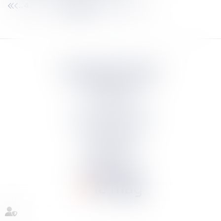
476
477
478
479
480
481
482
...
...
Septeo Digital & Services
tous droit réservés
Groupe
Septeo
Contact
S’abonner à la newsletter
Politique de confidentialité
Plan du site
Mentions légales
Politique de cookies
Suivez-nous