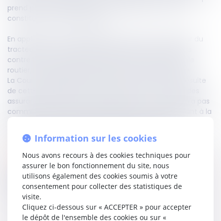
prend place le conducteur, est équipé d'un moteur,
constitue un véhicule unique.
En application de l’article1346, du Code civil, l'assureur du
tracteur d'un tel véhicule ne dispose d'aucun recours
contre l'assureur de la remorque d'un autre ensemble
routier, dont le propriétaire n'a pas commis de faute.
La Cour de cassation va plus loin en précisant qu’il résulte
de cette disposition et de l'article R 211-4-1 du Code des
assurances que, lorsque le conducteur du tracteur n'a pas
commis de faute, la charge de la dette correspondant à la
part virile d'un tel véhicule, se divise par moitié entre
l'assureur du tracteur et celui de la remorque.
Information sur les cookies
Lire la décision…
Nous avons recours à des cookies techniques pour
assurer le bon fonctionnement du site, nous
utilisons également des cookies soumis à votre
Partager sur
consentement pour collecter des statistiques de
visite.
Cliquez ci-dessous sur « ACCEPTER » pour accepter
le dépôt de l'ensemble des cookies ou sur «