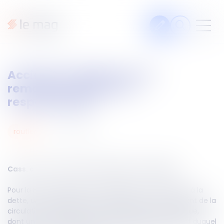
Articles
Accident impliquant une
Fiches pratiques
remorque : quid de la
Veille
responsabilité
Podcasts
20
oct.
2023
routier
Legal design
À propos
ème
Cass. civ 2
du 12 octobre 2023, n°21-19.580
Pour la Haute juridiction, au stade de la contribution à la
Suivez-nous
dette, un ensemble routier impliqué dans un accident de la
circulation, constitué d'un tracteur et d'une remorque,
dont un seul des éléments qui le composent, à bord duquel