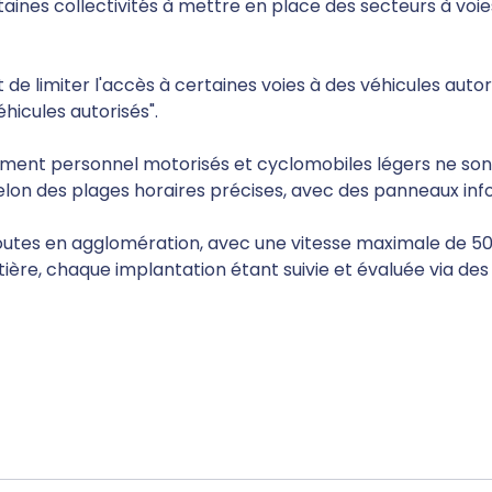
aines collectivités à mettre en place des secteurs à vo
 de limiter l'accès à certaines voies à des véhicules auto
hicules autorisés".
acement personnel motorisés et cyclomobiles légers ne son
elon des plages horaires précises, avec des panneaux in
es routes en agglomération, avec une vitesse maximale de 5
tière, chaque implantation étant suivie et évaluée via des