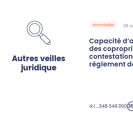
immobilier
28
o
Capacité d’agir du syndicat
des copropri
contestation
règlement d
...
348
349
350
3