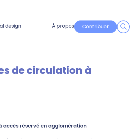
al design
À propos
Contribuer
on à accès réservé en agglomération