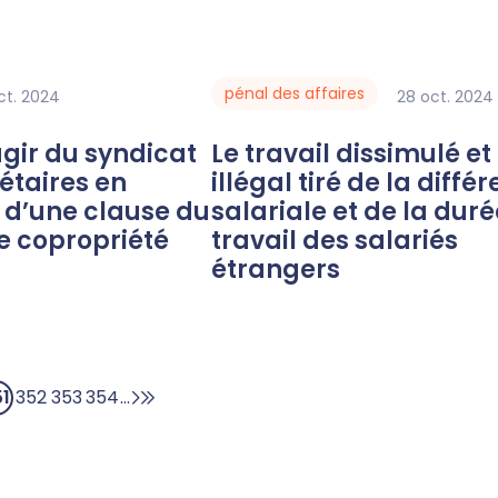
pénal des affaires
ct.
2024
28
oct.
2024
Le travail dissimulé et profit
étaires en
illégal tiré de la diffé
 d’une clause du
salariale et de la dur
e copropriété
travail des salariés
étrangers
51
352
353
354
...