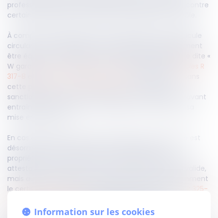
professionnels de l’automobile, dans le but de lutter contre
certaines pratiques d’évitement des règles de contrôle.
À compter du lendemain de sa publication, tout véhicule
circulant sous déclaration d’achat devra obligatoirement
être équipé d’une plaque d’immatriculation provisoire dite «
W garage », conformément aux dispositions des
articles R
317-8
et
R 322-4 du Code de la route
. La circulation sans
cette plaque constitue désormais une infraction
sanctionnée par une contravention de 4e classe, pouvant
entraîner l’immobilisation immédiate du véhicule et sa
mise en fourrière.
En cas de mise en fourrière, la restitution du véhicule est
désormais conditionnée à la présentation, par le
propriétaire ou le conducteur, non seulement d’une
attestation d’assurance et d’un permis de conduire valide,
mais aussi d’un titre de circulation conforme (notamment
le certificat « W garage »), conformément à l’article
R 325-
38 du Code de la route
modifié par ce décret.
Information sur les cookies