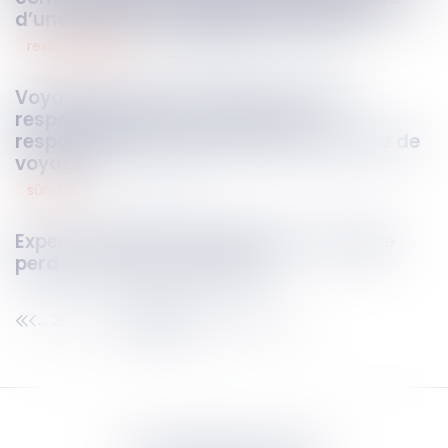
d’une jouissance privative effective
responsabilités
24
juin
2025
Voyage à forfait : l’assureur du tiers
responsable ne peut invoquer la
responsabilité de plein droit de l’agence de
voyages
sûretés
24
juin
2025
Expert désigné unilatéralement : le gage
perd de sa valeur juridique
217
218
219
220
221
222
223
...
...