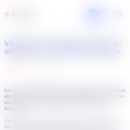
Articles
Véhicules en déclaration d’achat :
Fiches pratiques
obligation de la plaque W garage
Veille
Podcasts
24
juin
2025
routier
Legal design
À propos
Décret n° 2025-540 du 13 juin 2025 relatif aux conditions
de circulation d'un véhicule sous déclaration d'achat et
aux conditions de mainlevée d'un véhicule mis en
fourrière
Suivez-nous
Ce décret vise à encadrer plus strictement la circulation
des véhicules acquis sous déclaration d’achat par des