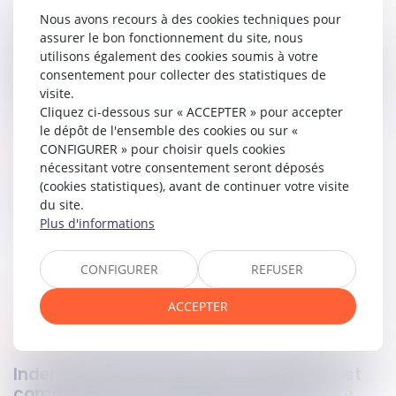
Le texte renforce ainsi la traçabilité des véhicules en
Nous avons recours à des cookies techniques pour
circulation temporaire, et aligne les conditions de
assurer le bon fonctionnement du site, nous
circulation des véhicules sous déclaration d’achat sur les
utilisons également des cookies soumis à votre
exigences applicables aux autres véhicules en matière de
consentement pour collecter des statistiques de
titres justificatifs. Il s’inscrit dans une volonté de contrôle
visite.
accru du respect des règles de circulation sur le domaine
Cliquez ci-dessous sur « ACCEPTER » pour accepter
public.
le dépôt de l'ensemble des cookies ou sur «
CONFIGURER » pour choisir quels cookies
Lire le décret…
nécessitant votre consentement seront déposés
(cookies statistiques), avant de continuer votre visite
Partager sur
du site.
Plus d'informations
CONFIGURER
REFUSER
ACCEPTER
famille
24
juin
2025
Indemnité d’occupation et indivision post
communautaire : rappel sur la nécessité