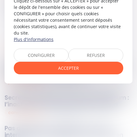
Cliquez ci-dessous sur « ACCEPTER » pour accepter
Partager sur
le dépôt de l'ensemble des cookies ou sur «
CONFIGURER » pour choisir quels cookies
nécessitant votre consentement seront déposés
(cookies statistiques), avant de continuer votre visite
du site.
Plus d'informations
sociétés
23
mai
2025
CONFIGURER
REFUSER
Pas de pouvoir d’ingérence des créanciers
ACCEPTER
dans la gestion de la société !
procédure civile
22
mai
2025
Secret des affaires et mesures in futurum :
l’inaction du saisi le prive de protection
consommation
22
mai
2025
Pas d’obstacle à l’anatocisme : la loi
interprétative s’applique aux contrats en