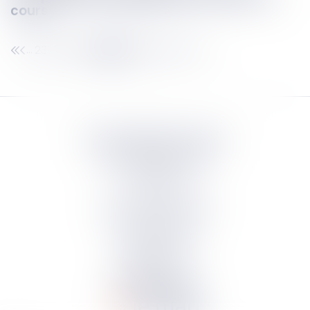
cours
239
240
241
242
243
244
245
...
...
Septeo Digital & Services
tous droit réservés
Groupe
Septeo
Contact
S’abonner à la newsletter
Politique de confidentialité
Plan du site
Mentions légales
Politique de cookies
Suivez-nous