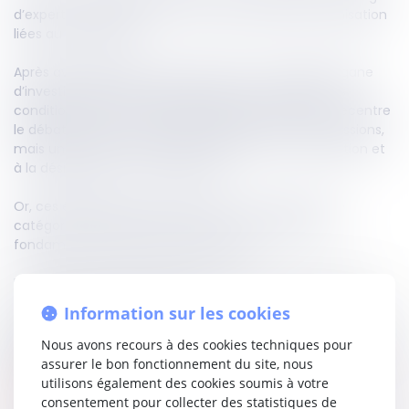
d’experts chargé d’instruire les demandes d’indemnisation
liées au benfluorex.
Après avoir rappelé le rôle central de ce collège (organe
d’investigation doté de larges pouvoirs, dont les avis
conditionnent l’offre d’indemnisation), la décision recentre
le débat : l’article en cause ne traitait pas de ses missions,
mais uniquement des règles relatives à sa composition et
à la désignation de ses membres.
Or, ces éléments ne touchent ni à la création d’une
catégorie d’établissement public, ni aux garanties
fondamentales des libertés publiques.
Ils ne relèvent donc pas du domaine de la loi au sens de
l’article 34 de la Constitution.
Information sur les cookies
Conclusion nette : la composition du collège d’experts de
Nous avons recours à des cookies techniques pour
l’ONIAM est une question réglementaire.
assurer le bon fonctionnement du site, nous
utilisons également des cookies soumis à votre
Lire la décision…
consentement pour collecter des statistiques de