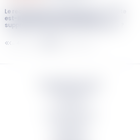
Le recours à une ordonnance sur requête
est-il justifié en cas de risque de
suppression de preuves informatiques ?
49
50
51
52
53
54
55
...
...
Septeo Digital & Services
tous droit réservés
Groupe
Septeo
Contact
S’abonner à la newsletter
Politique de confidentialité
Plan du site
Mentions légales
Politique de cookies
Suivez-nous