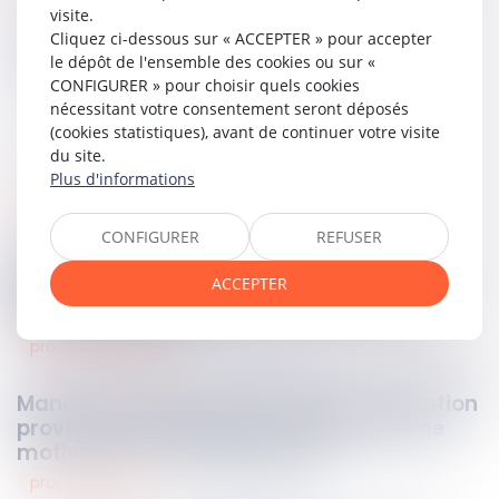
visite.
Cliquez ci-dessous sur « ACCEPTER » pour accepter
Partager sur
le dépôt de l'ensemble des cookies ou sur «
CONFIGURER » pour choisir quels cookies
nécessitant votre consentement seront déposés
(cookies statistiques), avant de continuer votre visite
du site.
Plus d'informations
environnement
15
mai
2026
CONFIGURER
REFUSER
Référé environnemental : absence
ACCEPTER
d’exigence d’une atteinte effective à la
ressource en eau
procédure penale
15
mai
2026
Mandat de dépôt à effet différé : l’exécution
provisoire est validée sous réserve d’une
motivation renforcée du juge !
procédure civile
15
mai
2026