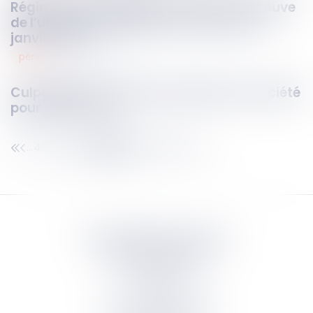
Régime des meublés de tourisme et preuve
de l’usage d’habitation du local au 1er
janvier 1970
pénal
11
sept.
2023
Culpabilité d’un ancien président de société
pour vol par ruse
497
498
499
500
501
502
503
...
...
Septeo Digital & Services
tous droit réservés
Groupe
Septeo
Contact
S’abonner à la newsletter
Politique de confidentialité