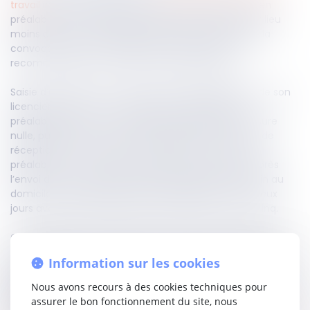
travail
impose la règle stricte selon laquelle l’entretien
préalable à un éventuel licenciement, ne peut avoir lieu
moins de 5 jours ouvrables après la transmission de la
convocation à cet entretien au salarié, par lettre
recommandée ou par remise en main propre.
Saisie d’un litige où un salarié évoquait l’irrégularité de son
licenciement pour non-respect du délai rappelé
préalablement, la Cour d’appel avait déclaré la mesure
nulle, puisque la lettre recommandée avec accusé de
réception de convocation du salarié à un entretien
préalable à un éventuel licenciement fixé 13 jours après
l’envoi de la convocation avait été présentée en vain au
domicile du salarié, lequel l’avait finalement retiré deux
jours avant la date effective de l’entretien, et non cinq.
Cette décision a été sanctionnée par la Haute juridiction le
6 septembre dernier, après avoir constaté que le délai de
Information sur les cookies
cinq jours avait commencé à courir le jour suivant la
présentation de la lettre recommandée, et non au jour du
Nous avons recours à des cookies techniques pour
retrait, de sorte que le délai de cinq jours ouvrables avait
assurer le bon fonctionnement du site, nous