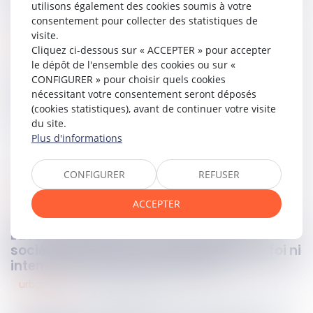
été respecté.
utilisons également des cookies soumis à votre
consentement pour collecter des statistiques de
visite.
Lire la décision…
Cliquez ci-dessous sur « ACCEPTER » pour accepter
le dépôt de l'ensemble des cookies ou sur «
CONFIGURER » pour choisir quels cookies
nécessitant votre consentement seront déposés
Partager sur
(cookies statistiques), avant de continuer votre visite
du site.
Plus d'informations
CONFIGURER
REFUSER
sociétés
13
sept.
2023
ACCEPTER
La régularisation de la prorogation d’une
société n’impose ni omission de bonne foi ni
intention unanime des associés
urbanisme
12
sept.
2023