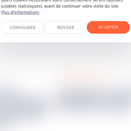
(cookies statistiques), avant de continuer votre visite du site.
Plus d'informations
ACCEPTER
CONFIGURER
REFUSER
procédures collectives
r.
2023
19
avr.
2
Contestation de créance et
et recevabilité
modification du motif
sur le fondement
contestation en appel
ie décennale
le nu