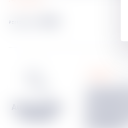
Partager sur
immobilier
19
av
Travaux initiés par
l’usufruitier 
de l’action 
de la garant
exercée par 
propriétaire