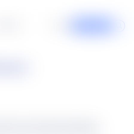
al design
À propos
Contribuer
ication
loyeur, la Cour de cassation a jugé qu’il ne
qui pour autant peut saisir avant contestation