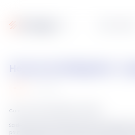
Articles
Fiches pratique
Heures de délégation : r
18
avr.
2023
social
Cass. Soc du 5 avril 2023, n°21-17.851
Saisie dans le cadre d’un litige relatif à la justificat
peut être exigé en référés, de la part de l’employeur, 