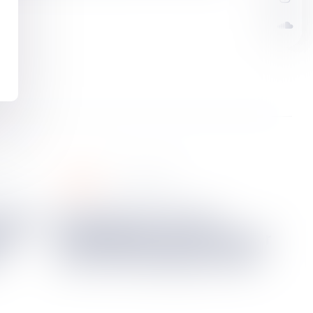
routier
023
19
avr.
2023
Exclusion du recours
 de
subrogatoire de l’assureur
contre le passager fautif