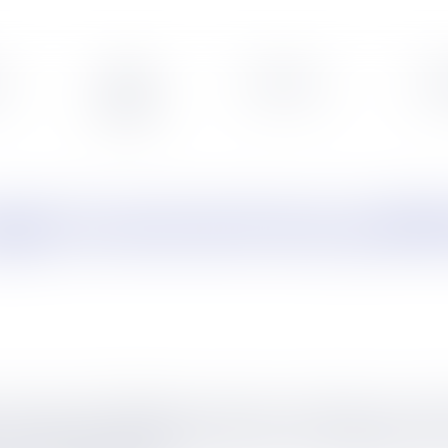
s
Veille
Podcasts
Leg
appel concernant leur justif
ion des heures de délégation, opposant un salarié et son emp
la justification de l'utilisation des heures de délégation, 