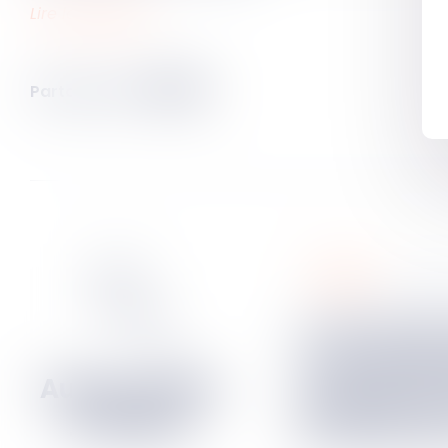
Lire la décision …
Partager sur
sociétés
05
janv
La demande de désignation
d’un mandat
convoquer u
générale doi
à l’intérêt so