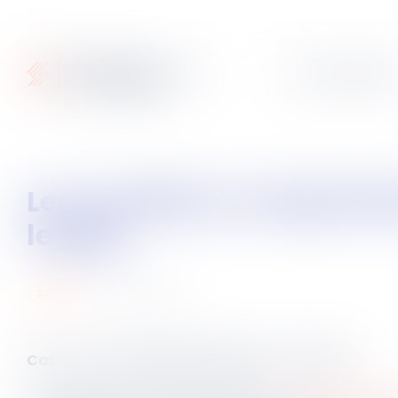
Articles
Fiches pratique
Les conditions d’appréciation de l’existence d’un harcèlement moral par
le juge
05
janv.
2024
social
Cass. soc. du 6 décembre 2023, n° 21-21.338