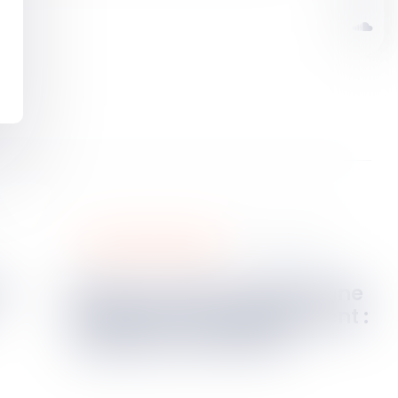
propriété intellectuelle
05
janv.
2024
Recours contre le rejet d’une
demande d’enregistrement :
rappels procéduraux