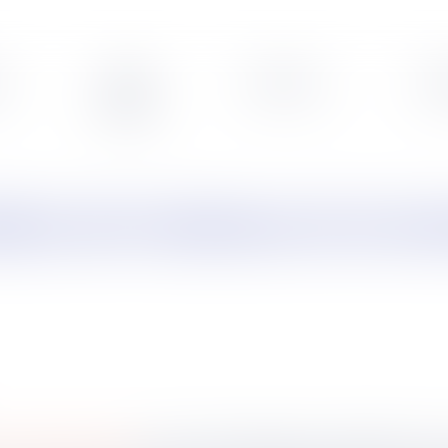
s
Veille
Podcasts
Leg