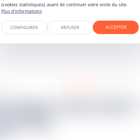
(cookies statistiques), avant de continuer votre visite du site.
Plus d'informations
ACCEPTER
CONFIGURER
REFUSER
procédure civile
.
2024
05
janv.
2024
Impact du décès d’une
aire chargé de
partie sur l’instance
ne assemblée
t être conforme
cial