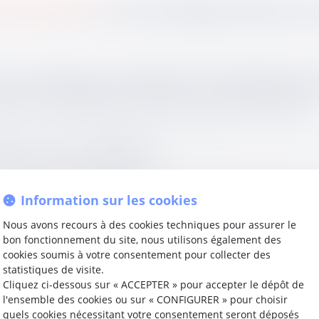
 du Code du travail
comme des agissements répétés qui ont
porter atteinte à ses droits et à sa dignité, d’altérer sa 
r sur l’existence d’un harcèlement moral, le juge est te
cuments médicaux éventuellement produits afin d’apprécier
nce d’un harcèlement moral au sens de l’article précité.
mployeur prouve que les agissements invoqués ne sont pas co
étrangers à tout harcèlement.
qui, malgré la multiplication des procédures disciplinaires 
Information sur les cookies
société, retient que le salarié ne prouve pas la matérialit
Nous avons recours à des cookies techniques pour assurer le
bon fonctionnement du site, nous utilisons également des
cookies soumis à votre consentement pour collecter des
l’existence du harcèlement moral sans examiner toutes les
statistiques de visite.
sulter son dossier, l’interdiction d’en prendre copie ainsi 
Cliquez ci-dessous sur « ACCEPTER » pour accepter le dépôt de
l'ensemble des cookies ou sur « CONFIGURER » pour choisir
quels cookies nécessitant votre consentement seront déposés