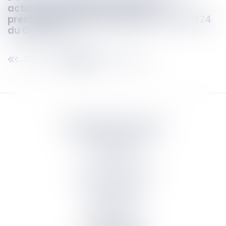
action personnelle soumise à la
prescription quinquennale de l'article 2224
du Code civil
347
348
349
350
351
352
353
...
...
Septeo Digital & Services
tous droit réservés
Groupe
Septeo
Contact
S’abonner à la newsletter
Politique de confidentialité
Plan du site
Mentions légales
Politique de cookies
Suivez-nous