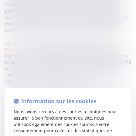
l'intéressé ne peut être opéré sur les emplois disponibles,
situés sur le territoire national dans l'entreprise ou les
autres entreprises du groupe dont l'entreprise fait partie et
dont l'organisation, les activités ou le lieu d'exploitation
assurent la permutation de tout ou partie du personnel.
La Cour de cassation, après avoir rappelé que l’
article D
1233-2-1
du même Code liste les mentions qui doivent
figurer sur les offres écrites de reclassement adressées au
salarié, précise qu’à défaut de l'une de ces mentions, l'offre
est imprécise, ce qui caractérise un manquement de
l'employeur à son obligation de reclassement et prive le
licenciement de cause réelle et sérieuse.
En l’espèce, l’employeur avait omis d’indiquer l'adresse de
l'entreprise, son activité ainsi que la classification du
Information sur les cookies
poste.
Nous avons recours à des cookies techniques pour
assurer le bon fonctionnement du site, nous
Lire la décision…
utilisons également des cookies soumis à votre
consentement pour collecter des statistiques de