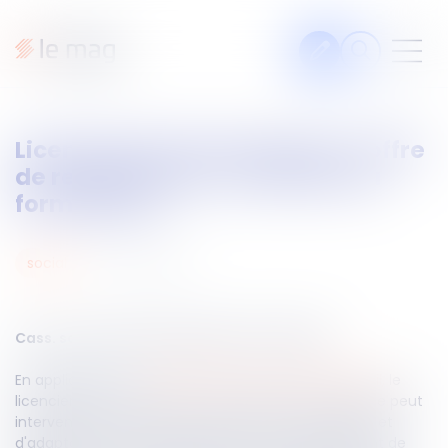
Articles
Licenciement économique et offre
Fiches pratiques
de reclassement : attention au
Veille
formalisme !
Podcasts
30
oct.
2024
social
Legal design
À propos
Cass. soc du 23 octobre 2024, n°23-19.629
En application de l’
article L 1233-4 du Code du travail,
le
Suivez-nous
licenciement pour motif économique d'un salarié ne peut
intervenir que lorsque tous les efforts de formation et
d'adaptation ont été réalisés et que le reclassement de