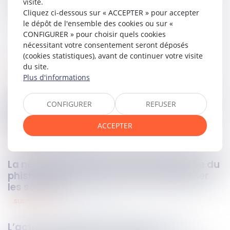
Partager sur
visite.
Cliquez ci-dessous sur « ACCEPTER » pour accepter
le dépôt de l'ensemble des cookies ou sur «
CONFIGURER » pour choisir quels cookies
nécessitant votre consentement seront déposés
(cookies statistiques), avant de continuer votre visite
du site.
propriété intellectuelle
31
oct.
2024
Plus d'informations
Contrefaçon : les données variables d’un
CONFIGURER
REFUSER
logiciel sont exclues de la protection du
droit d’auteur
ACCEPTER
bancaire
31
oct.
2024
La négligence grave du client à l’épreuve du
phishing : la banque doit-elle rembourser
les sommes ?
successions
30
oct.
2024
L’action en délivrance de legs est une