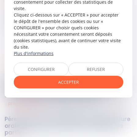
consentement pour collecter des statistiques de
Lire la décision…
visite.
Cliquez ci-dessous sur « ACCEPTER » pour accepter
Partager sur
le dépôt de l'ensemble des cookies ou sur «
CONFIGURER » pour choisir quels cookies
nécessitant votre consentement seront déposés
(cookies statistiques), avant de continuer votre visite
du site.
Plus d'informations
santé et sécurité au travail
22
sept.
2025
CONFIGURER
REFUSER
Rhinite allergique et reconnaissance de
ACCEPTER
maladie professionnelle : absence de lien
direct avec l’activité de l’employé
procédure civile
22
sept.
2025
Péremption d’instance dans une procédure
orale : l’absence de diligence exigible des
parties