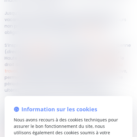
matière de congés payés.
Jusqu’alors, un salarié tombant malade pendant ses
vacances ne pouvait exiger la reprise ultérieure des jours
non pris, l’employeur étant réputé avoir rempli son
obligation (
Cass. soc 04/12/1996, n°
93-44.907
).
S’inspirant de législation et de la jurisprudence européenne
(
directive
2003/88/CE
et CJUE, 21 juin 2012,
C-78/11
), la
Haute juridiction aligne désormais le droit français sur le
droit de l’Union, et juge que l’article L
3141-3 du Code du
travail
, interprété à la lumière de l’article 7 de la directive,
permet au salarié en arrêt maladie survenu durant une
période de congé annuel payé de bénéficier
ultérieurement des jours de repos correspondants.
Les congés coïncidant avec un arrêt de travail pour
Information sur les cookies
maladie doivent donc être reportés et ne peuvent être
déduits du solde de congés. Ce nouvel arrêt marque une
Nous avons recours à des cookies techniques pour
avancée importante dans la protection du droit au repos
assurer le bon fonctionnement du site, nous
effectif du salarié.
utilisons également des cookies soumis à votre