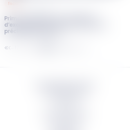
fiscal
19
sept.
2025
Primo-accession : les conditions
d’exonération des droits de mutation
précisées par décret
175
176
177
178
179
180
181
...
...
Septeo Digital & Services
tous droit réservés
Groupe
Septeo
Contact
S’abonner à la newsletter
Politique de confidentialité
Plan du site
Mentions légales