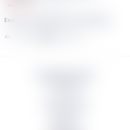
assurances
27
juin
2023
Exclusion de garantie et droit étranger
521
522
523
524
525
526
527
...
...
Septeo Digital & Services
tous droit réservés
Groupe
Septeo
Contact
S’abonner à la newsletter
Politique de confidentialité
Plan du site
Mentions légales
Politique de cookies
Suivez-nous