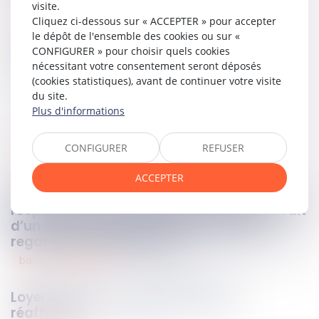
visite.
Lire la décision…
Cliquez ci-dessous sur « ACCEPTER » pour accepter
le dépôt de l'ensemble des cookies ou sur «
CONFIGURER » pour choisir quels cookies
Partager sur
nécessitant votre consentement seront déposés
(cookies statistiques), avant de continuer votre visite
du site.
Plus d'informations
CONFIGURER
REFUSER
responsabilité
27
juin
2023
ACCEPTER
Le gardien du sol enneigé et verglacé est
responsable des dommages causés du fait
d’un état de dangerosité anormal au
regard de sa destination
baux commerciaux
27
juin
2023
Loyers covid : la jurisprudence est
réaffirmée !