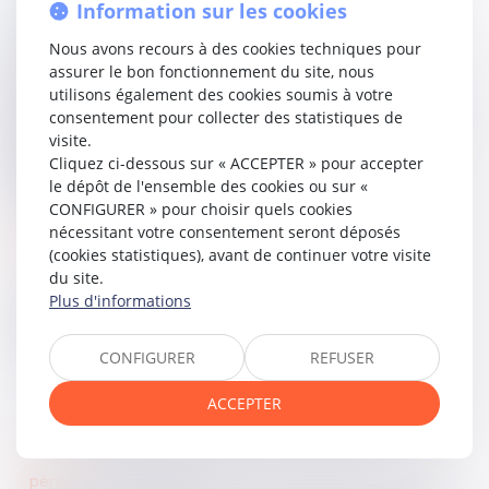
Information sur les cookies
période couverte par la nullité, même en l’absence de
demande de réintégration. La Cour a précisé que cette
Nous avons recours à des cookies techniques pour
protection s’applique sans limite de montant, afin de
assurer le bon fonctionnement du site, nous
réparer intégralement le préjudice subi du fait de la
utilisons également des cookies soumis à votre
discrimination. L’employeur est donc tenu de verser les
consentement pour collecter des statistiques de
salaires pour la période protégée ainsi que l’indemnité
visite.
légale, confirmant ainsi le droit de la salariée à une
Cliquez ci-dessous sur « ACCEPTER » pour accepter
compensation intégrale du préjudice résultant de la
le dépôt de l'ensemble des cookies ou sur «
rupture de son contrat en lien avec sa grossesse.
CONFIGURER » pour choisir quels cookies
nécessitant votre consentement seront déposés
Lire la décision…
(cookies statistiques), avant de continuer votre visite
du site.
Plus d'informations
Partager sur
CONFIGURER
REFUSER
ACCEPTER
pénal
15
nov.
2024