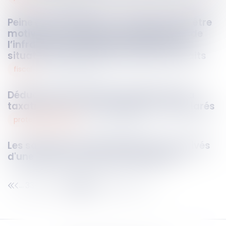
Peine de confiscation : la décision doit être
motivée au regard des circonstances de
l’infraction, de la personnalité et de la
situation personnelle de l’auteur des faits
fiscal
14
nov.
2024
Déduction des intérêts justifiés dans la
taxation des avoirs étrangers non déclarés
protection sociale
14
nov.
2024
Les salariés à temps partiel sont-ils privés
d'une pension de retraite adéquate ?
339
340
341
342
343
344
345
...
...