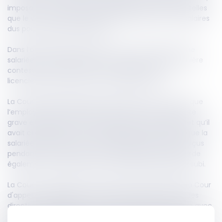
imposant à l'employeur des obligations spécifiques, telles
que le versement d’indemnités réparatrices ou de salaires
dus pour la période protégée.
Dans l’affaire portée devant la Cour de cassation, une
salariée a été licenciée pour faute grave. Cette dernière
conteste ce licenciement en invoquant que son
licenciement est lié à son état de grossesse.
La Cour d’appel a jugé le licenciement nul, estimant que
l’employeur ne démontrait pas l’existence d’une faute
grave étrangère à l’état de grossesse de la salariée et qu’il
avait connaissance de cette grossesse. Elle estime que la
salariée avait alors droit aux salaires qu’elle aurait perçus
pendant la période de protection légale. Elle lui accorde
également une indemnité compensant le préjudice subi.
La Cour de cassation confirme le raisonnement de la Cour
d'appel en rappelant que selon le Code du travail et les
directives européennes, une salariée licenciée en lien avec
son état de grossesse a droit aux salaires dus pendant la