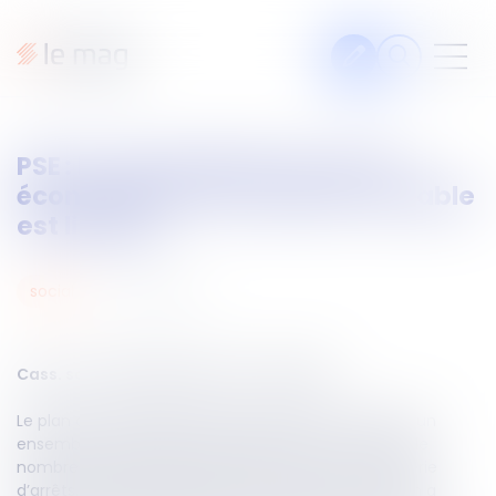
Articles
PSE : la contestation du motif
Fiches pratiques
économique de la rupture amiable
Veille
est limitée
Podcasts
22
juil.
2024
social
Legal design
À propos
Cass. soc du 26 juin 2024, n° 23-15.498
Le plan de sauvegarde de l’emploi (PSE) comprend un
Suivez-nous
ensemble de mesures destinées à éviter ou limiter le
nombre de licenciements économiques. Par une série
d’arrêts, la Chambre sociale de la Cour de cassation a