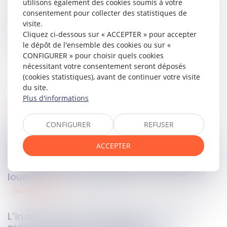
utilisons également des cookies soumis à votre
Lire la décision…
consentement pour collecter des statistiques de
visite.
Partager sur
Cliquez ci-dessous sur « ACCEPTER » pour accepter
le dépôt de l'ensemble des cookies ou sur «
CONFIGURER » pour choisir quels cookies
nécessitant votre consentement seront déposés
(cookies statistiques), avant de continuer votre visite
du site.
Plus d'informations
urbanisme
23
juil.
2024
CONFIGURER
REFUSER
L’autorisation pour procéder au
changement d’usage des locaux à usage
ACCEPTER
d’habitation est obligatoire si le logement
ne constitue pas la résidence principale du
loueur
responsabilité
23
juil.
2024
L’indemnisation de l’aggravation d’un