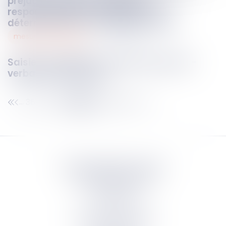
préjudice corporel suppose la
responsabilité de son auteur et la
détermination d’un préjudice initial
mesures d’exécution
22
juil.
2024
Saisie immobilière : contenu du procès-
verbal de description
381
382
383
384
385
386
387
...
...
Septeo Digital & Services
tous droit réservés
Groupe
Septeo
Contact
S’abonner à la newsletter
Politique de confidentialité