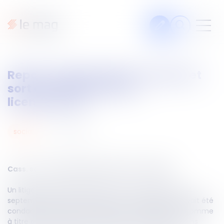
Articles
Repos compensateur non pris et
Fiches pratiques
sort de l’indemnité de
Veille
licenciement
Podcasts
11
sept.
2024
social
Legal design
À propos
Cass. soc du 4 septembre 2024, n°23-10.520
Un litige a été porté devant la Cour de cassation le 4
Suivez-nous
septembre dernier, dans lequel un employeur qui avait été
condamné à verser, entre autres, à un salarié, une somme
à titre de dommages-intérêts pour licenciement sans