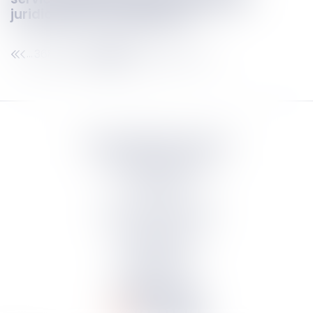
juridiction est compétente ?
368
369
370
371
372
373
374
...
...
Septeo Digital & Services
tous droit réservés
Groupe
Septeo
Contact
S’abonner à la newsletter
Politique de confidentialité
Plan du site
Mentions légales
Politique de cookies
Suivez-nous