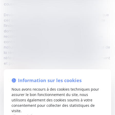
cause réelle et sérieuse, contestait cette décision.
Devant la Haute juridiction, l’employeur arguait du fait que
ces sommes n’entraient pas dans l’assiette du calcul de
l’indemnité de licenciement du fait qu’il s’agit de
dommages-intérêts, ce à quoi la chambre sociale
reconnaît qu’en effet la créance du salarié au titre des
contreparties obligatoires en repos non prises revêt la
nature de dommages-intérêts, et n'est pas due au titre de
la rémunération prise en compte sur la période de
référence pour déterminer les indemnités de licenciement
et pour licenciement sans cause réelle et sérieuse.
Lire la décision...
Information sur les cookies
Nous avons recours à des cookies techniques pour
Partager sur
assurer le bon fonctionnement du site, nous
utilisons également des cookies soumis à votre
consentement pour collecter des statistiques de
visite.