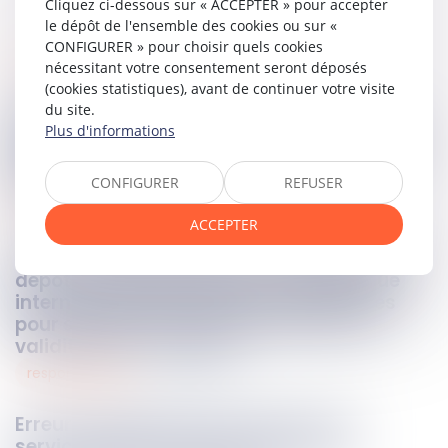
Cliquez ci-dessous sur « ACCEPTER » pour accepter
le dépôt de l'ensemble des cookies ou sur «
CONFIGURER » pour choisir quels cookies
protection sociale
12
sept.
2024
nécessitant votre consentement seront déposés
(cookies statistiques), avant de continuer votre visite
du site.
Questionnaire concernant le caractère
Plus d'informations
professionnel de l’accident : la caisse n’est
pas tenue d’informer les destinataires du
délai imparti avant renvoi
CONFIGURER
REFUSER
propriété intellectuelle
11
sept.
2024
ACCEPTER
Les juridictions de l’État non désigné par le
dépôt ou l’enregistrement d’une marque
internationale ne sont pas compétentes
pour statuer sur le litige portant sur la
validité d’une marque
responsabilités
10
sept.
2024
Erreur de diagnostic d’un agent d’un
service public administratif : quelle