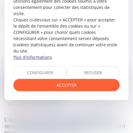
utilisons également des cookies soumis à votre
consentement pour collecter des statistiques de
Partager sur
visite.
Cliquez ci-dessous sur « ACCEPTER » pour accepter
le dépôt de l'ensemble des cookies ou sur «
CONFIGURER » pour choisir quels cookies
nécessitant votre consentement seront déposés
(cookies statistiques), avant de continuer votre visite
du site.
procédures collectives
18
oct.
2023
Plus d'informations
Contestation de créance et incompétence
CONFIGURER
REFUSER
du juge-commissaire : le tribunal
compétent est réputé saisi dès la date de
ACCEPTER
délivrance de l’assignation, dès lors qu’elle
est remise au greffe
fiscalité
18
oct.
2023
L’administration fiscale doit mettre en
œuvre une procédure contradictoire avant
toute mise en recouvrement