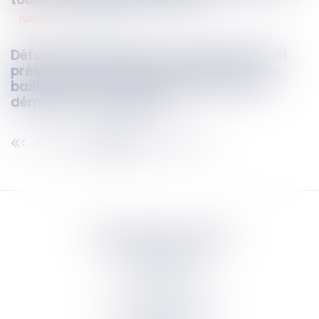
rural
17
oct.
2023
Défaut de participation à l’exploitation et
présomption de cession du bail rural : le
bailleur peut résilier le bail sans avoir à
démontrer un préjudice
479
480
481
482
483
484
485
...
...
Septeo Digital & Services
tous droit réservés
Groupe
Septeo
Contact
S’abonner à la newsletter
Politique de confidentialité