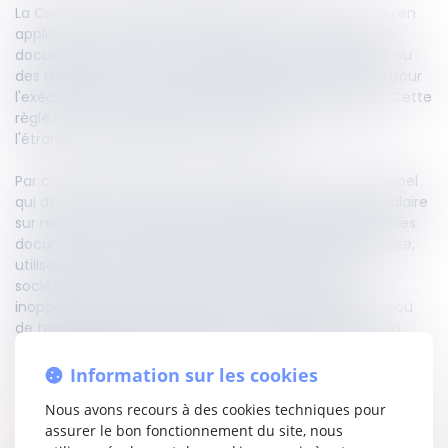
La Cour de cassation a rappelé le 11 octobre dernier qu’en
application de l’article L 1321-6 du Code du travail, tout
document comportant des obligations pour le salarié ou
des dispositions dont la connaissance est nécessaire pour
l'exécution de son travail doit être rédigé en français. Cette
règle n'est pas applicable aux documents reçus de
l'étranger ou destinés à des étrangers.
Par conséquent, doit être cassé l’arrêt d’une Cour d’appel
qui déboute un salarié d’une demande de rappel de salaire
sur rémunération variable, considérant que le fait que les
documents de travail étaient rédigés en langue anglaise,
utilisée au sein de l'entreprise par ailleurs filiale d'une
société américaine, ne pouvait suffire à rendre
inopposables au salarié les plans de rémunérations, là où
de tels documents portaient sur la détermination de la
rémunération variable contractuelle, sans qu'ils aient été
reçus de l'étranger.
Information sur les cookies
Nous avons recours à des cookies techniques pour
Lire la décision…
assurer le bon fonctionnement du site, nous