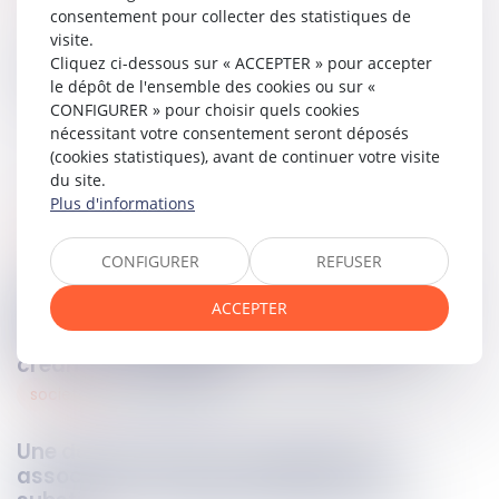
consentement pour collecter des statistiques de
visite.
Cliquez ci-dessous sur « ACCEPTER » pour accepter
Partager sur
le dépôt de l'ensemble des cookies ou sur «
CONFIGURER » pour choisir quels cookies
nécessitant votre consentement seront déposés
(cookies statistiques), avant de continuer votre visite
du site.
Plus d'informations
procedures collectives
01
août
2025
CONFIGURER
REFUSER
Le remboursement d’un virement SEPA
ACCEPTER
résulte d’un rapport entre la banque et le
créancier et échappe donc au gel des
créances antérieurs !
societes
31
juil.
2025
Une décision prise à la majorité des
associés ne saurait valablement se