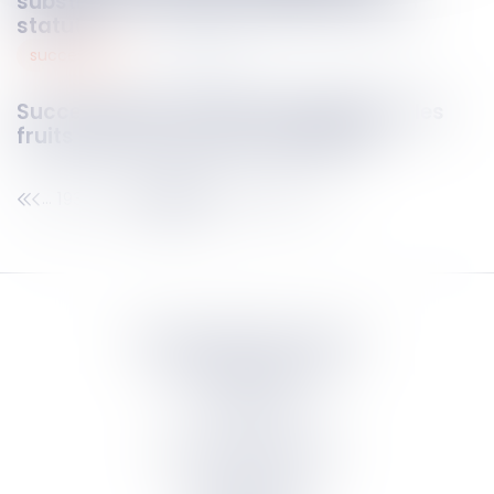
substituer aux règles imposées par les
statuts
successions
31
juil.
2025
Successions et donations déguisées : les
fruits doivent aussi être rapportés
193
194
195
196
197
198
199
...
...
Septeo Digital & Services
tous droit réservés
Groupe
Septeo
Contact
S’abonner à la newsletter
Politique de confidentialité
Plan du site