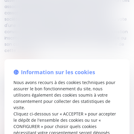
assemblée générale, sans la présence du curateur d’un des
associés visé par une mesure de tutelle, la Cour de
cassation a pu rappeler que bien que l'associé d'une
société civile doit être assisté de son curateur lors du vote
d'une décision, de sorte que son curateur doit être
convoqué à l'assemblée générale ayant une telle question
inscrite à son ordre du jour, seule la personne protégée ou
son curateur peut se prévaloir, de la méconnaissance de
cette obligation.
Lire la décision…
Information sur les cookies
Nous avons recours à des cookies techniques pour
Partager sur
assurer le bon fonctionnement du site, nous
utilisons également des cookies soumis à votre
consentement pour collecter des statistiques de
visite.
Cliquez ci-dessous sur « ACCEPTER » pour accepter
le dépôt de l'ensemble des cookies ou sur «
CONFIGURER » pour choisir quels cookies
pénal des affaires
04
oct.
2024
nécessitant votre consentement seront déposés