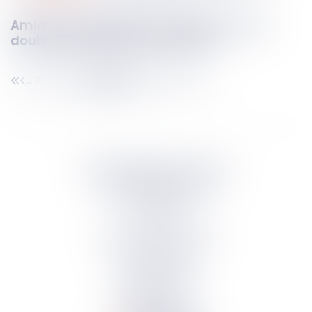
Amiante et préjudice d’anxiété : pas de
double indemnisation possible
287
288
289
290
291
292
293
...
...
Septeo Digital & Services
tous droit réservés
Groupe
Septeo
Contact
S’abonner à la newsletter
Politique de confidentialité
Plan du site
Mentions légales
Politique de cookies
Suivez-nous