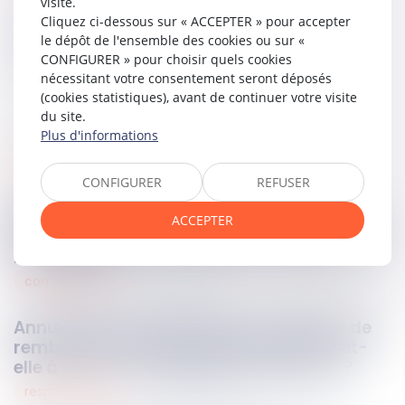
visite.
Cliquez ci-dessous sur « ACCEPTER » pour accepter
Partager sur
le dépôt de l'ensemble des cookies ou sur «
CONFIGURER » pour choisir quels cookies
nécessitant votre consentement seront déposés
(cookies statistiques), avant de continuer votre visite
du site.
Plus d'informations
libertés fondamentales
10
mars
2025
CONFIGURER
REFUSER
Injure raciale et référence à l'origine : la
ACCEPTER
Cour de cassation rappelle les exigences de
motivation
commercial
10
mars
2025
Annulation d’une exposition : l’absence de
remboursement par le prestataire suffit-
elle à créer un déséquilibre significatif ?
responsabilités
07
mars
2025