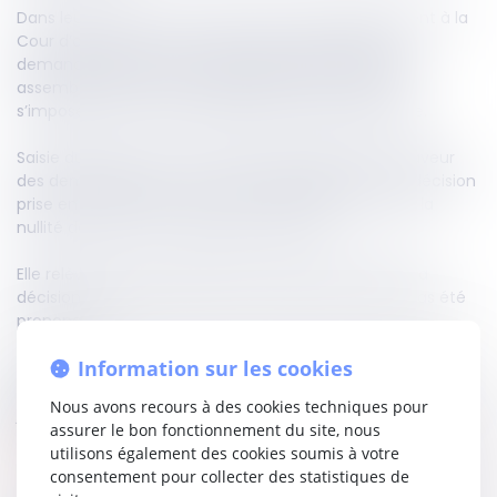
Dans leur pourvoi, les associés d’une SAS reprochaient à la
Cour d’appel d’Aix-en-Provence d’avoir rejeté leurs
demandes de paiement des dividendes décidés en
assemblée alors que les délibérations d’une société
s’imposent tant que la nullité n’a pas été prononcée.
Saisie du litige, la Cour de cassation tranchera en faveur
des demandeurs au pourvoi. Elle rappellera qu’une décision
prise en assemblée s’impose aux associés tant que la
nullité de celle-ci n’a pas été prononcée.
Elle relève dès lors que bien qu’encourant la nullité, la
décision prise s’imposait tant que la nullité n’avait pas été
prononcée.
Information sur les cookies
La décision est claire : les associés devront se plier aux
décisions prises en assemblée ou solliciter leur nullité en
Nous avons recours à des cookies techniques pour
justice.
assurer le bon fonctionnement du site, nous
utilisons également des cookies soumis à votre
Lire la décision…
consentement pour collecter des statistiques de