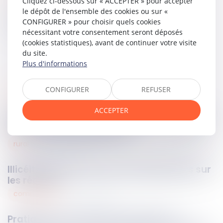
Cliquez ci-dessous sur « ACCEPTER » pour accepter
le dépôt de l'ensemble des cookies ou sur «
Partager sur
CONFIGURER » pour choisir quels cookies
nécessitant votre consentement seront déposés
(cookies statistiques), avant de continuer votre visite
du site.
Plus d'informations
CONFIGURER
REFUSER
procédure pénale
13
mars
2024
ACCEPTER
Contestation d’une perquisition : la qualité
d’associé est insuffisante
rural
12
mars
2024
Illicéité des clauses de fermage basées sur
les récoltes
commercial
11
mars
2024
Pratique restrictive de concurrence :