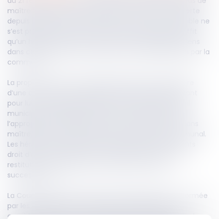
du 21 février 2022, sont considérés comme n’ayant pas de
maître les biens faisant partie d’une succession ouverte
depuis plus de trente ans, dès lors qu’aucun successible ne
s’est présenté pour en réclamer la transmission. Il suffit
qu’un héritier manifeste sa volonté de recueillir les biens
dans ce délai pour faire obstacle à leur appropriation par la
commune.
La propriétaire de trois parcelles situées sur le territoire
d’une commune est décédée le 16 janvier 1986, laissant
pour lui succéder plusieurs enfants. En 2016, le conseil
municipal a autorisé le maire à constater par arrêté
l’appropriation desdites parcelles au titre des biens sans
maître, puis à les incorporer au domaine privé communal.
Les héritiers d’un des enfants de la défunte (les ayants
droit d’une cohéritière) ont assigné la commune en
restitution des parcelles, au profit de l’indivision
successorale.
La Cour d'appel a rejeté la demande de restitution formée
par les ayants droit de l’une des cohéritières. Elle a
considéré qu’aucun successible ne s’était manifesté dans