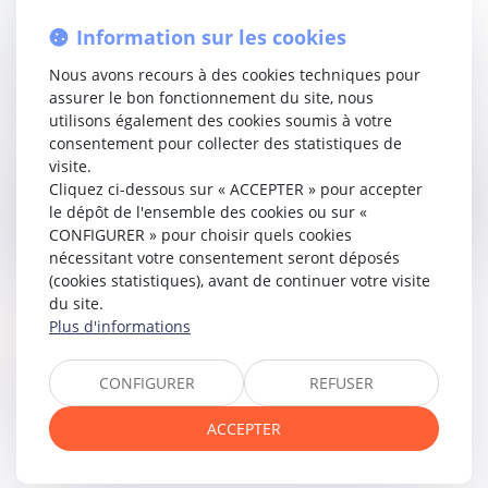
les trente années suivant le décès pour réclamer la
Information sur les cookies
transmission des biens, et que l’appropriation par la
commune était donc régulière. Elle a également jugé que
Nous avons recours à des cookies techniques pour
l’acceptation tacite de la succession alléguée n’était pas
assurer le bon fonctionnement du site, nous
caractérisée.
utilisons également des cookies soumis à votre
consentement pour collecter des statistiques de
La Cour de cassation confirme l’analyse en rappelant que
visite.
doit être regardé comme s’étant présenté à la succession
Cliquez ci-dessous sur « ACCEPTER » pour accepter
tout héritier qui se manifeste dans les trente ans du décès
le dépôt de l'ensemble des cookies ou sur «
pour réclamer les biens. Constatant qu’aucune démarche
CONFIGURER » pour choisir quels cookies
de ce type n’avait été entreprise, la Haute juridiction valide
nécessitant votre consentement seront déposés
l’appropriation des biens par la commune.
(cookies statistiques), avant de continuer votre visite
du site.
Plus d'informations
Lire la décision…
CONFIGURER
REFUSER
Partager sur
ACCEPTER