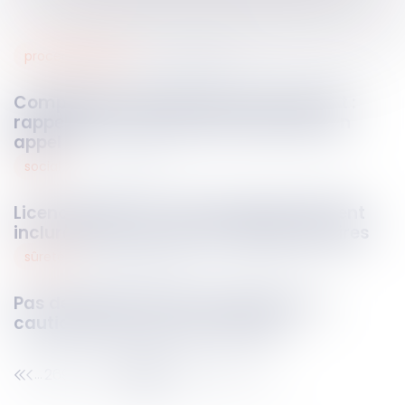
procédure civile
08
avr.
2025
Compétence du juge de la mise en état :
rappel des limites de l’effet dévolutif en
appel
social
08
avr.
2025
Licenciement nul : les indemnités doivent
inclure primes et heures supplémentaires
sûretés
08
avr.
2025
Pas de devoir de mise en garde de la
caution envers la sous-caution
269
270
271
272
273
274
275
...
...