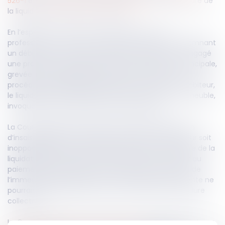
526-1
et
L. 622-21 du Code de commerce
dans le cadre de
la liquidation judiciaire d’un débiteur.
En l’espèce, une société, créancière à titre non
professionnel, a obtenu un jugement définitif condamnant
un débiteur et son épouse à payer une dette et a engagé
une procédure de saisie-vente de leur résidence principale,
grevée d’une hypothèque. Après l’ouverture d’une
procédure de liquidation judiciaire à l’encontre du débiteur,
le liquidateur s’est opposé à la vente forcée de l’immeuble,
invoquant l’arrêt des poursuites individuelles.
La Cour d'appel a estimé que, bien que la déclaration
d’insaisissabilité de la résidence principale du débiteur soit
inopposable à la société Crédit Logement, l’ouverture de la
liquidation judiciaire interdisait toute action tendant au
paiement d’une créance, y compris la vente forcée de
l’immeuble hypothéqué. Elle a ainsi décidé que la vente ne
pourrait être poursuivie avant la clôture de la procédure
collective.
La Cour de cassation a toutefois cet arrêt en retenant que