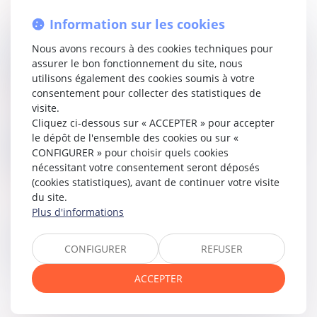
l’article L 526-1 du Code de commerce
permet au
Information sur les cookies
créancier titulaire d’une sûreté réelle, insensible à
l’insaisissabilité de la résidence principale, de procéder à sa
Nous avons recours à des cookies techniques pour
vente sur saisie. Cette action de saisie-vente ne constitue
assurer le bon fonctionnement du site, nous
pas une action tendant au paiement d’une somme
utilisons également des cookies soumis à votre
d’argent, prohibée par
l’article L. 622-21 du Code de
consentement pour collecter des statistiques de
commerce
dans le cadre de la procédure collective.
visite.
Cliquez ci-dessous sur « ACCEPTER » pour accepter
En conséquence, la Cour a jugé que le créancier pouvait
le dépôt de l'ensemble des cookies ou sur «
poursuivre la vente forcée de l’immeuble, malgré la
CONFIGURER » pour choisir quels cookies
liquidation judiciaire.
nécessitant votre consentement seront déposés
(cookies statistiques), avant de continuer votre visite
Lire la décision…
du site.
Plus d'informations
Partager sur
CONFIGURER
REFUSER
ACCEPTER