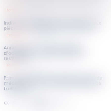
famille
11
déc.
2024
Indivision et absence de renvoi précis aux
pièces : une irrégularité sans sanction ?
immobilier
10
déc.
2024
Annulation de vente et indemnité
d’occupation : rappel des règles de
restitution
social
10
déc.
2024
Prime exceptionnelle et télétravail : pas de
méconnaissance du principe d’égalité de
traitement
325
326
327
328
329
330
331
...
...