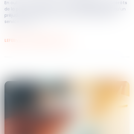
En outre, le voyageur a droit à
des dommages et intérêts
de la part de l'organisateur ou du détaillant, dès lors qu’un
préjudice est né en raison de la non-conformité des
services fournis.
LEFEBVRE - THEVENOT Avocats