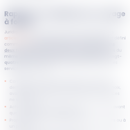
Rappel sur la définition du voyage
à forfait
Juridiquement, le voyage à forfait est encadré par les
articles L 211-1
et suivants du Code de tourisme, et est défini
comme
un forfait touristique qui combine
au moins
deux types différents de services
de voyage
aux fins du
même voyage ou séjour de vacances,
dépassant vingt-
quatre heures ou incluant une nuitée
, dès lors que ces
services sont, au choix :
Combinés par un seul professionnel, y compris à la
demande du voyageur ou conformément à son choix,
avant qu'un contrat unique incluant tous ces services
ne soit conclu ;
Achetés auprès d'un seul point de vente et choisis avant
que le voyageur n'accepte de payer ;
Proposés, vendus ou facturés à un prix tout compris ou à
un prix total ;