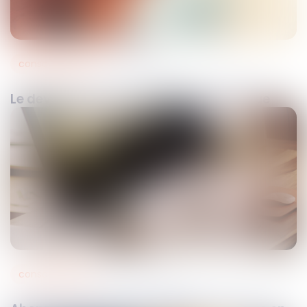
consommation
25
oct.
2023
Le devoir de mise en garde de la banque
consommation
04
mai
2022