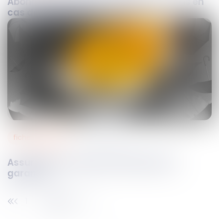
Abonnement Internet : quelles solutions en
cas de difficultés pour résilier ?
fiches pratiques
24
déc.
2021
Assurance et clauses d'exclusion de
garantie
1
2
3
4