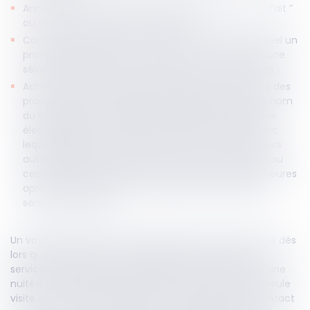
Annoncés ou vendus sous la dénomination de “ forfait ”
ou sous une dénomination similaire ;
Combinés après la conclusion d'un contrat par lequel un
professionnel autorise le voyageur à choisir parmi une
sélection de différents types de services de voyage ;
Achetés auprès de professionnels distincts grâce à des
procédures de réservation en ligne liées, lorsque le nom
du voyageur, les modalités de paiement et l'adresse
électronique sont transmis par le professionnel avec
lequel le premier contrat est conclu à un ou plusieurs
autres professionnels et lorsqu'un contrat avec ce ou
ces derniers est conclu au plus tard vingt-quatre heures
après la confirmation de la réservation du premier
service de voyage.
Un voyage à forfait pourra également être caractérisé dès
lors qu’il combine au moins deux types différents de
services, dépassant vingt-quatre heures ou incluant une
nuitée, si un professionnel facilite à l'occasion d'une seule
visite à son point de vente ou d'une seule prise de contact