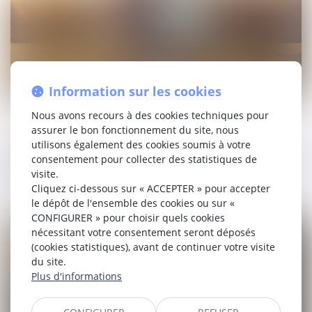
Information sur les cookies
Nous avons recours à des cookies techniques pour
civil
26
févr.
2026
assurer le bon fonctionnement du site, nous
utilisons également des cookies soumis à votre
Liquidation de l’indivision : principe et calcul
consentement pour collecter des statistiques de
de l’indemnité d’occupation
visite.
Cliquez ci-dessous sur « ACCEPTER » pour accepter
le dépôt de l'ensemble des cookies ou sur «
CONFIGURER » pour choisir quels cookies
nécessitant votre consentement seront déposés
(cookies statistiques), avant de continuer votre visite
du site.
Plus d'informations